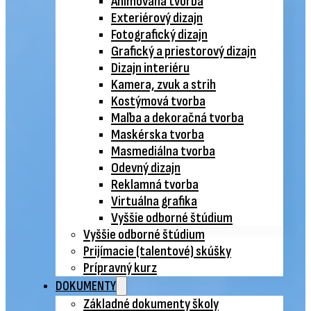
Animovaná tvorba
Exteriérový dizajn
Fotografický dizajn
Grafický a priestorový dizajn
Dizajn interiéru
Kamera, zvuk a strih
Kostýmová tvorba
Maľba a dekoračná tvorba
Maskérska tvorba
Masmediálna tvorba
Odevný dizajn
Reklamná tvorba
Virtuálna grafika
Vyššie odborné štúdium
Vyššie odborné štúdium
Prijímacie (talentové) skúšky
Prípravný kurz
DOKUMENTY
Základné dokumenty školy