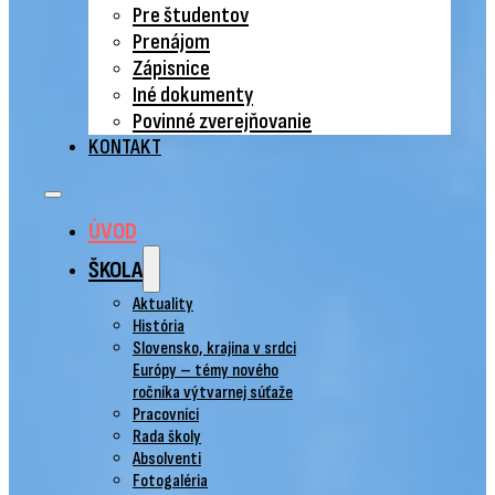
Pre študentov
Prenájom
Zápisnice
Iné dokumenty
Povinné zverejňovanie
KONTAKT
ÚVOD
ŠKOLA
Aktuality
História
Slovensko, krajina v srdci
Európy – témy nového
ročníka výtvarnej súťaže
Pracovníci
Rada školy
Absolventi
Fotogaléria