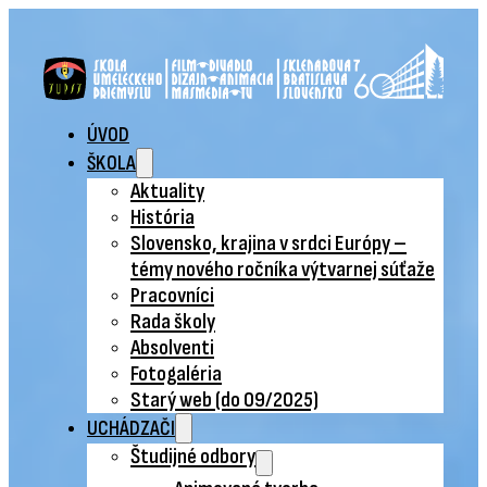
ÚVOD
ŠKOLA
Aktuality
História
Slovensko, krajina v srdci Európy –
témy nového ročníka výtvarnej súťaže
Pracovníci
Rada školy
Absolventi
Fotogaléria
Starý web (do 09/2025)
UCHÁDZAČI
Študijné odbory