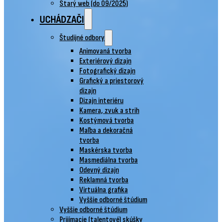
Starý web (do 09/2025)
UCHÁDZAČI
Študijné odbory
Animovaná tvorba
Exteriérový dizajn
Fotografický dizajn
Grafický a priestorový
dizajn
Dizajn interiéru
Kamera, zvuk a strih
Kostýmová tvorba
Maľba a dekoračná
tvorba
Maskérska tvorba
Masmediálna tvorba
Odevný dizajn
Reklamná tvorba
Virtuálna grafika
Vyššie odborné štúdium
Vyššie odborné štúdium
Prijímacie (talentové) skúšky