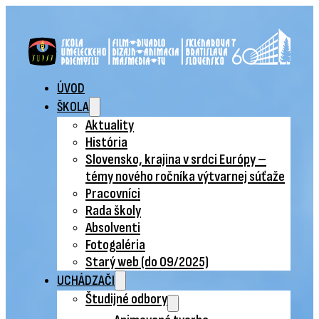
ÚVOD
ŠKOLA
Aktuality
História
Slovensko, krajina v srdci Európy –
témy nového ročníka výtvarnej súťaže
Pracovníci
Rada školy
Absolventi
Fotogaléria
Starý web (do 09/2025)
UCHÁDZAČI
Študijné odbory