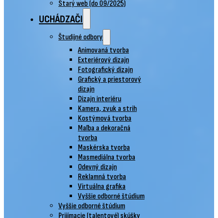
Starý web (do 09/2025)
UCHÁDZAČI
Študijné odbory
Animovaná tvorba
Exteriérový dizajn
Fotografický dizajn
Grafický a priestorový
dizajn
Dizajn interiéru
Kamera, zvuk a strih
Kostýmová tvorba
Maľba a dekoračná
tvorba
Maskérska tvorba
Masmediálna tvorba
Odevný dizajn
Reklamná tvorba
Virtuálna grafika
Vyššie odborné štúdium
Vyššie odborné štúdium
Prijímacie (talentové) skúšky