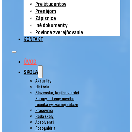
Pre študentov
Prenájom
Zápisnice
Iné dokumenty
Povinné zverejňovanie
KONTAKT
ÚVOD
ŠKOLA
Aktuality
História
Slovensko, krajina v srdci
Európy – témy nového
ročníka výtvarnej súťaže
Pracovníci
Rada školy
Absolventi
Fotogaléria