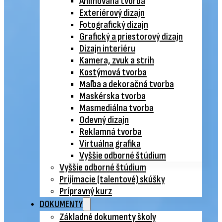
Animovaná tvorba
Exteriérový dizajn
Fotografický dizajn
Grafický a priestorový dizajn
Dizajn interiéru
Kamera, zvuk a strih
Kostýmová tvorba
Maľba a dekoračná tvorba
Maskérska tvorba
Masmediálna tvorba
Odevný dizajn
Reklamná tvorba
Virtuálna grafika
Vyššie odborné štúdium
Vyššie odborné štúdium
Prijímacie (talentové) skúšky
Prípravný kurz
DOKUMENTY
Základné dokumenty školy