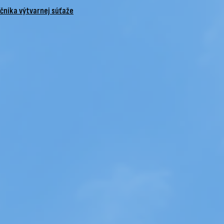
očníka výtvarnej súťaže