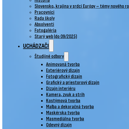
História
Slovensko, krajina v srdci Európy – témy nového r
Pracovníci
Rada školy
Absolventi
Fotogaléria
Starý web (do 09/2025)
UCHÁDZAČI
Študijné odbory
Animovaná tvorba
Exteriérový dizajn
Fotografický dizajn
Grafický a priestorový dizajn
Dizajn interiéru
Kamera, zvuk a strih
Kostýmová tvorba
Maľba a dekoračná tvorba
Maskérska tvorba
Masmediálna tvorba
Odevný dizajn