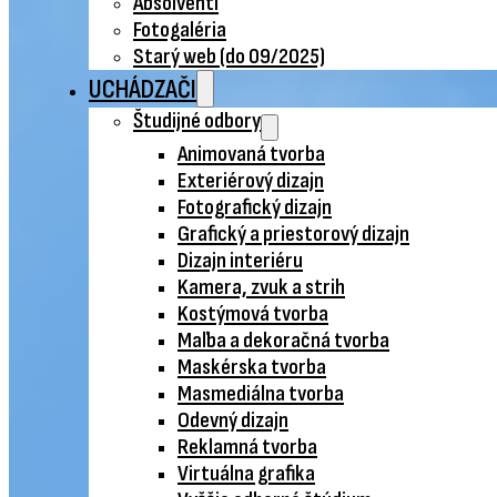
Absolventi
Fotogaléria
Starý web (do 09/2025)
UCHÁDZAČI
Študijné odbory
Animovaná tvorba
Exteriérový dizajn
Fotografický dizajn
Grafický a priestorový dizajn
Dizajn interiéru
Kamera, zvuk a strih
Kostýmová tvorba
Maľba a dekoračná tvorba
Maskérska tvorba
Masmediálna tvorba
Odevný dizajn
Reklamná tvorba
Virtuálna grafika