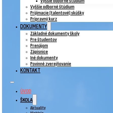
Vyššie odborné štúdium
Vyššie odborné štúdium
Prijímacie (talentové) skúšky
Prípravný kurz
DOKUMENTY
Základné dokumenty školy
Pre študentov
Prenájom
Zápisnice
Iné dokumenty
Povinné zverejňovanie
KONTAKT
ÚVOD
ŠKOLA
Aktuality