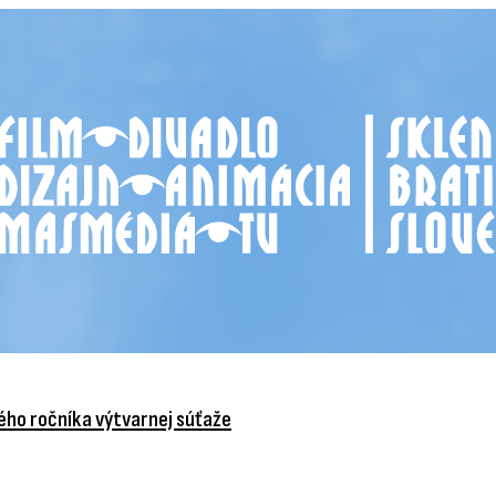
vého ročníka výtvarnej súťaže