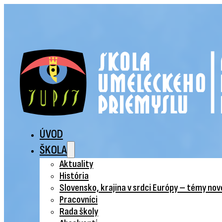
ÚVOD
ŠKOLA
Aktuality
História
Slovensko, krajina v srdci Európy – témy no
Pracovníci
Rada školy