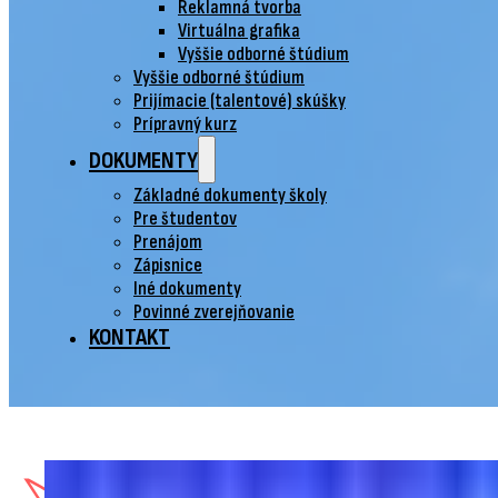
Reklamná tvorba
Virtuálna grafika
Vyššie odborné štúdium
Vyššie odborné štúdium
Prijímacie (talentové) skúšky
Prípravný kurz
DOKUMENTY
Základné dokumenty školy
Pre študentov
Prenájom
Zápisnice
Iné dokumenty
Povinné zverejňovanie
KONTAKT