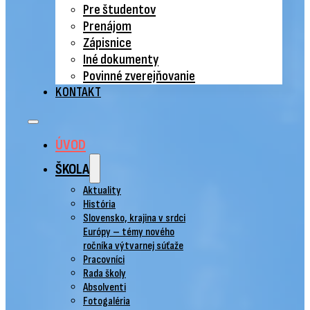
Pre študentov
Prenájom
Zápisnice
Iné dokumenty
Povinné zverejňovanie
KONTAKT
ÚVOD
ŠKOLA
Aktuality
História
Slovensko, krajina v srdci
Európy – témy nového
ročníka výtvarnej súťaže
Pracovníci
Rada školy
Absolventi
Fotogaléria