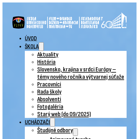
ÚVOD
ŠKOLA
Aktuality
História
Slovensko, krajina v srdci Európy –
témy nového ročníka výtvarnej súťaže
Pracovníci
Rada školy
Absolventi
Fotogaléria
Starý web (do 09/2025)
UCHÁDZAČI
Študijné odbory