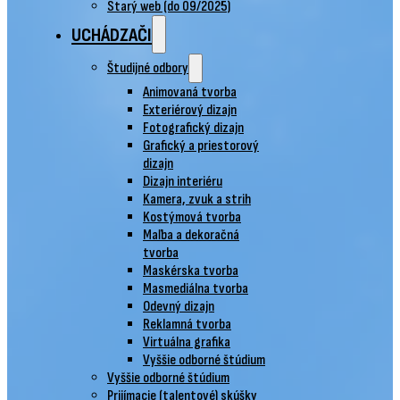
Starý web (do 09/2025)
UCHÁDZAČI
Študijné odbory
Animovaná tvorba
Exteriérový dizajn
Fotografický dizajn
Grafický a priestorový
dizajn
Dizajn interiéru
Kamera, zvuk a strih
Kostýmová tvorba
Maľba a dekoračná
tvorba
Maskérska tvorba
Masmediálna tvorba
Odevný dizajn
Reklamná tvorba
Virtuálna grafika
Vyššie odborné štúdium
Vyššie odborné štúdium
Prijímacie (talentové) skúšky