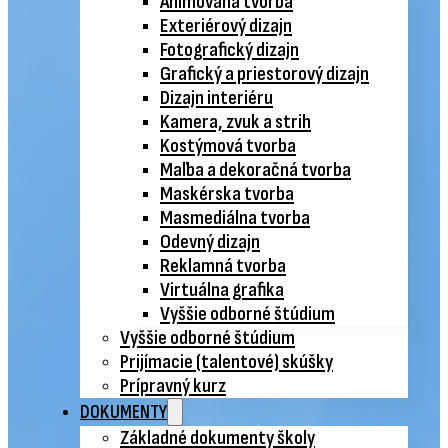
Animovaná tvorba
Exteriérový dizajn
Fotografický dizajn
Grafický a priestorový dizajn
Dizajn interiéru
Kamera, zvuk a strih
Kostýmová tvorba
Maľba a dekoračná tvorba
Maskérska tvorba
Masmediálna tvorba
Odevný dizajn
Reklamná tvorba
Virtuálna grafika
Vyššie odborné štúdium
Vyššie odborné štúdium
Prijímacie (talentové) skúšky
Prípravný kurz
DOKUMENTY
Základné dokumenty školy